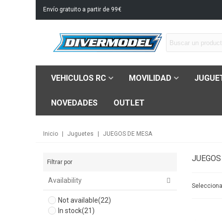
Envío gratuito a partir de 99€
VEHICULOS RC
MOVILIDAD
JUGUE
NOVEDADES
OUTLET
Inicio
|
Juguetes
|
JUEGOS DE MESA
JUEGOS
Filtrar por
Availability
Seleccion
Not available
(22)
In stock
(21)