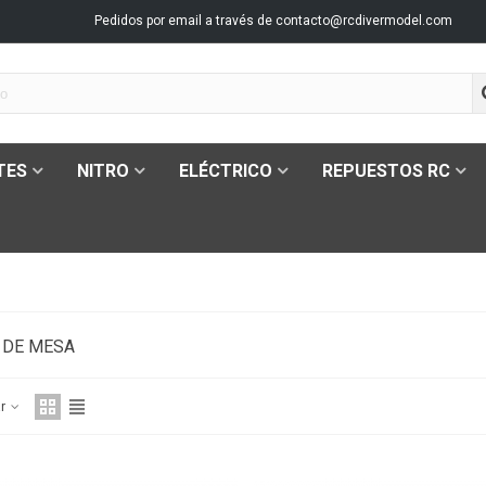
Pedidos por email a través de
contacto@rcdivermodel.com
TES
NITRO
ELÉCTRICO
REPUESTOS RC
 DE MESA
ar