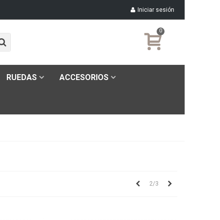
Iniciar sesión
0
RUEDAS
ACCESORIOS
Anterior
Siguiente
2/3