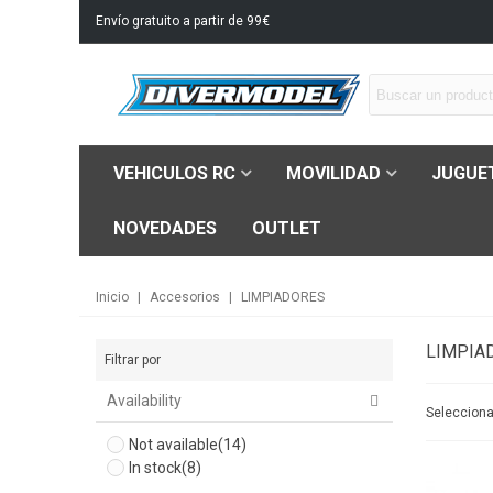
Envío gratuito a partir de 99€
VEHICULOS RC
MOVILIDAD
JUGUE
NOVEDADES
OUTLET
Inicio
|
Accesorios
|
LIMPIADORES
LIMPIA
Filtrar por
Availability
Seleccion
Not available
(14)
In stock
(8)