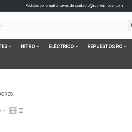
Pedidos por email a través de
contacto@rcdivermodel.com
TES
NITRO
ELÉCTRICO
REPUESTOS RC
DORES
ar