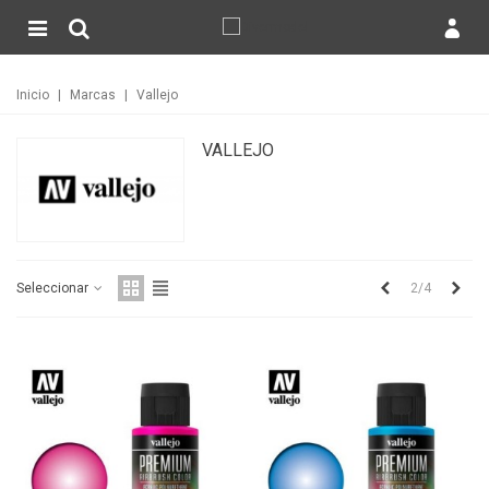
Inicio
|
Marcas
|
Vallejo
VALLEJO
Anterior
Sigu
2/4
Seleccionar