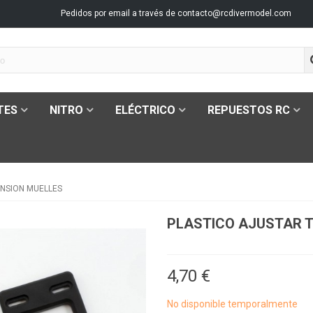
Pedidos por email a través de
contacto@rcdivermodel.com
TES
NITRO
ELÉCTRICO
REPUESTOS RC
ENSION MUELLES
PLASTICO AJUSTAR 
4,70 €
No disponible temporalmente