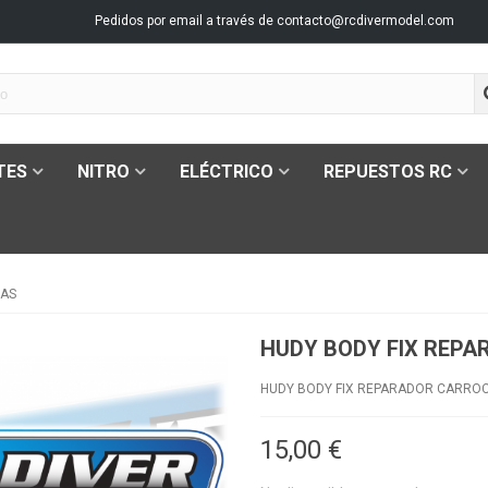
Pedidos por email a través de
contacto@rcdivermodel.com
TES
NITRO
ELÉCTRICO
REPUESTOS RC
IAS
HUDY BODY FIX REP
HUDY BODY FIX REPARADOR CARRO
15,00 €