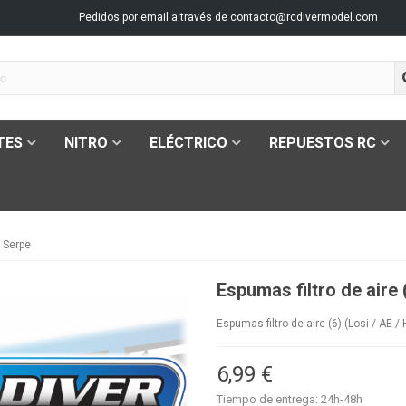
Pedidos por email a través de
contacto@rcdivermodel.com
TES
NITRO
ELÉCTRICO
REPUESTOS RC
/ Serpe
Espumas filtro de aire 
Espumas filtro de aire (6) (Losi / AE /
6,99 €
Tiempo de entrega: 24h-48h