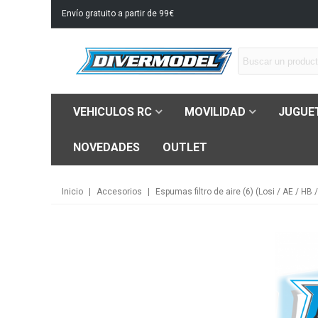
Envío gratuito a partir de 99€
VEHICULOS RC
MOVILIDAD
JUGUE
NOVEDADES
OUTLET
Inicio
|
Accesorios
|
Espumas filtro de aire (6) (Losi / AE / HB 