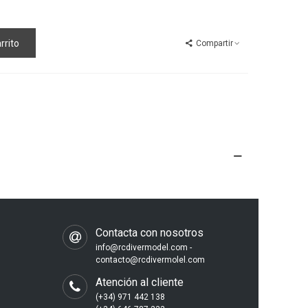
rrito
Compartir
s
Contacta con nosotros
info@rcdivermodel.com -
contacto@rcdivermolel.com
Atención al cliente
(+34) 971 442 138