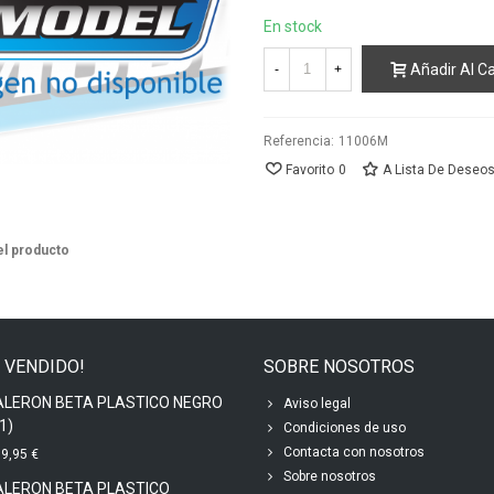
En stock
Añadir Al Ca
-
+
Referencia:
11006M
Favorito
0
A Lista De Deseo
el producto
 VENDIDO!
SOBRE NOSOTROS
ALERON BETA PLASTICO NEGRO
Aviso legal
1)
Condiciones de uso
Contacta con nosotros
9,95 €
Sobre nosotros
ALERON BETA PLASTICO