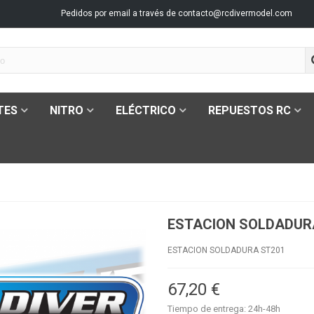
Pedidos por email a través de
contacto@rcdivermodel.com
TES
NITRO
ELÉCTRICO
REPUESTOS RC
ESTACION SOLDADUR
ESTACION SOLDADURA ST201
67,20 €
Tiempo de entrega: 24h-48h