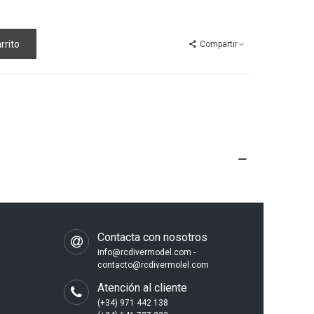
rrito
Compartir
s
Contacta con nosotros
info@rcdivermodel.com -
contacto@rcdivermolel.com
Atención al cliente
(+34) 971 442 138