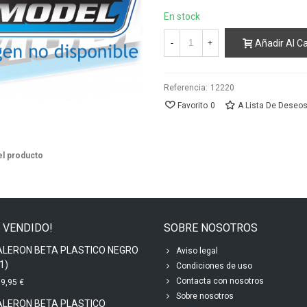
En stock
Añadir Al Ca
-
+
Referencia:
12220
Favorito
0
A Lista De Deseo
el producto
 VENDIDO!
SOBRE NOSOTROS
ALERON BETA PLASTICO NEGRO
Aviso legal
1)
Condiciones de uso
Contacta con nosotros
9,95 €
Sobre nosotros
ALERON BETA PLASTICO