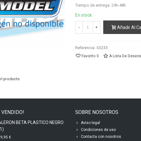
Tiempo de entrega: 24h-48h
En stock
Añadir Al Ca
-
+
Referencia:
03233
Favorito
0
A Lista De Deseo
el producto
 VENDIDO!
SOBRE NOSOTROS
ALERON BETA PLASTICO NEGRO
Aviso legal
1)
Condiciones de uso
Contacta con nosotros
9,95 €