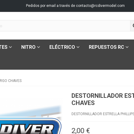
Pedidos por email a través de
contacto@rcdivermodel.com
TES
NITRO
ELÉCTRICO
REPUESTOS RC
ARGO CHAVES
DESTORNILLADOR EST
CHAVES
DESTORNILLADOR ESTRELLA PHILLIP
2,00 €