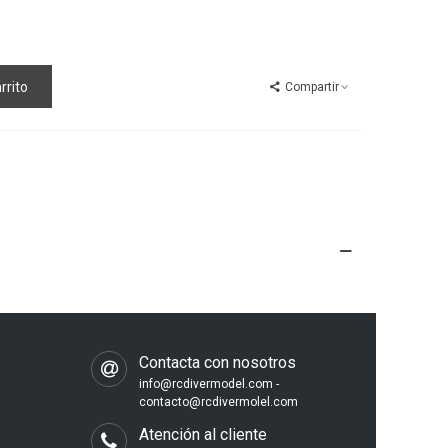
rrito
Compartir
s
Contacta con nosotros
info@rcdivermodel.com -
contacto@rcdivermolel.com
Atención al cliente