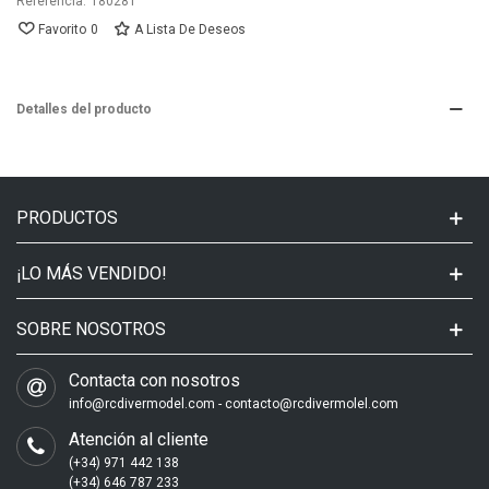
Referencia:
180281
Favorito
0
A Lista De Deseos
Detalles del producto
PRODUCTOS
¡LO MÁS VENDIDO!
SOBRE NOSOTROS
Contacta con nosotros
info@rcdivermodel.com - contacto@rcdivermolel.com
Atención al cliente
(+34) 971 442 138
(+34) 646 787 233