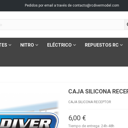
Pedidos por email a través de
contacto@rcdivermodel.com
TES
NITRO
ELÉCTRICO
REPUESTOS RC
CAJA SILICONA REC
CAJA SILICONA RECEPTOR
6,00 €
Tiempo de entrega: 24h-48h