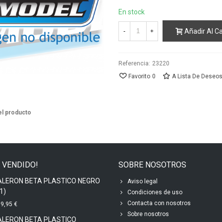
En stock
Añadir Al Ca
-
+
Referencia:
23220
Favorito
0
A Lista De Deseo
el producto
 VENDIDO!
SOBRE NOSOTROS
ALERON BETA PLASTICO NEGRO
Aviso legal
1)
Condiciones de uso
Contacta con nosotros
9,95 €
Sobre nosotros
ALERON BETA PLASTICO