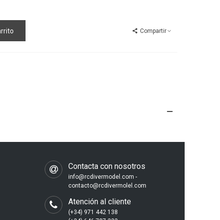
rrito
Compartir
s
Contacta con nosotros
info@rcdivermodel.com -
contacto@rcdivermolel.com
Atención al cliente
(+34) 971 442 138