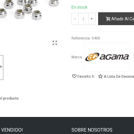
En stock
Añadir Al Ca
-
+
Referencia:
0400
Marca:
Favorito
0
A Lista De Deseo
el producto
 VENDIDO!
SOBRE NOSOTROS