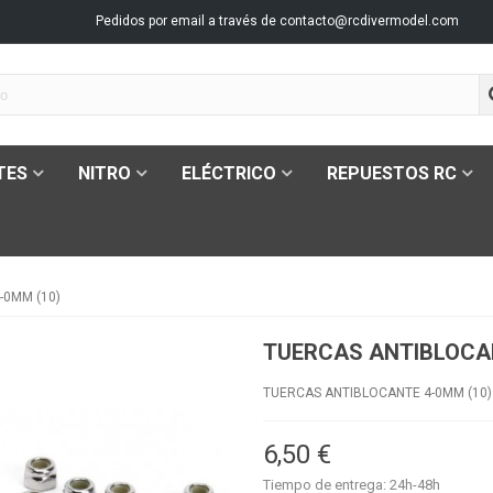
Pedidos por email a través de
contacto@rcdivermodel.com
TES
NITRO
ELÉCTRICO
REPUESTOS RC
-0MM (10)
TUERCAS ANTIBLOCAN
TUERCAS ANTIBLOCANTE 4-0MM (10)
6,50 €
Tiempo de entrega: 24h-48h