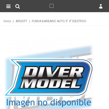
Inicio
|
AIRSOFT
|
FUNDA BARBARIC AUTO 3" 4" DIESTROS