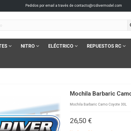
Pedidos por email a través de
contacto@rcdivermodel.com
TES
NITRO
ELÉCTRICO
REPUESTOS RC
Mochila Barbaric Cam
Mochila Barbaric Camo Coyote 30L
26,50 €