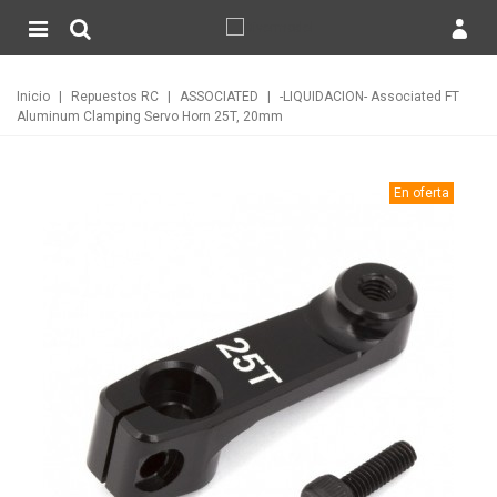
Inicio
|
Repuestos RC
|
ASSOCIATED
|
-LIQUIDACION- Associated FT
Aluminum Clamping Servo Horn 25T, 20mm
En oferta