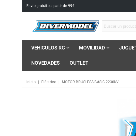
Envío gratuito a partir de 99€
VEHICULOS RC
MOVILIDAD
JUGUE
NOVEDADES
OUTLET
Inicio
|
Eléctrico
|
MOTOR BRUSLESS BASIC 2230KV