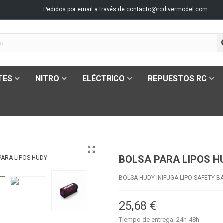
Pedidos por email a través de
contacto@rcdivermodel.com
TES
NITRO
ELÉCTRICO
REPUESTOS RC
BOLSA PARA LIPOS H
BOLSA HUDY INIFUGA LIPO SAFETY B
25,68 €
Tiempo de entrega: 24h-48h