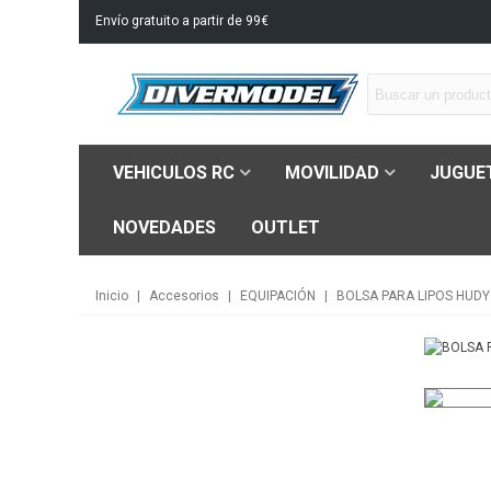
Envío gratuito a partir de 99€
VEHICULOS RC
MOVILIDAD
JUGUE
NOVEDADES
OUTLET
Inicio
|
Accesorios
|
EQUIPACIÓN
|
BOLSA PARA LIPOS HUDY