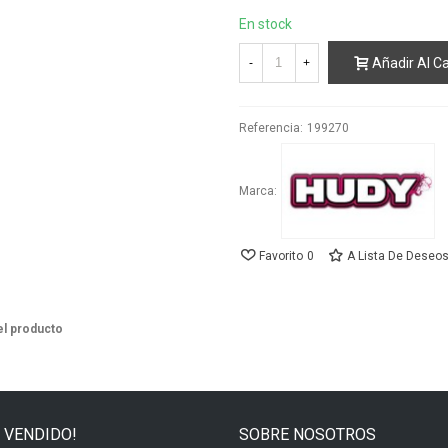
En stock
Añadir Al Ca
-
+
Referencia:
199270
Marca:
Favorito
0
A Lista De Deseo
el producto
 VENDIDO!
SOBRE NOSOTROS