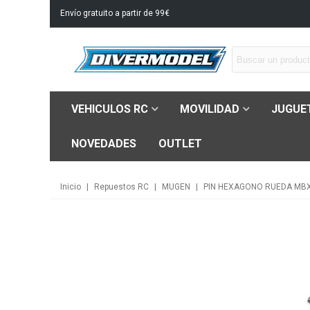
Envío gratuito a partir de 99€
VEHICULOS RC
MOVILIDAD
JUGUE
NOVEDADES
OUTLET
Inicio
|
Repuestos RC
|
MUGEN
|
PIN HEXAGONO RUEDA MBX