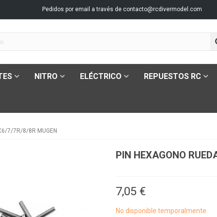
Pedidos por email a través de
contacto@rcdivermodel.com
TES
NITRO
ELÉCTRICO
REPUESTOS RC
6/7/7R/8/8R MUGEN
PIN HEXAGONO RUEDA
7,05 €
No disponible temporalmente