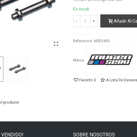
En stock
Añadir Al Ca
-
+
Referencia:
MSE0405
Marca:
Favorito
0
A Lista De Deseo
el producto
 VENDIDO!
SOBRE NOSOTROS