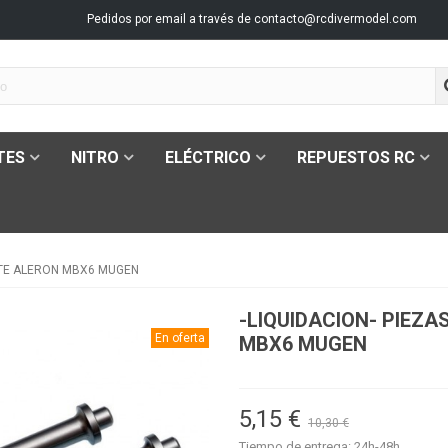
Pedidos por email a través de
contacto@rcdivermodel.com
TES
NITRO
ELÉCTRICO
REPUESTOS RC
TE ALERON MBX6 MUGEN
-LIQUIDACION- PIEZ
En oferta
MBX6 MUGEN
5,15 €
10,30 €
Tiempo de entrega: 24h-48h