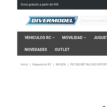
Envío gratuito a partir de 99€
VEHICULOS RC
MOVILIDAD
JUGUE
NOVEDADES
OUTLET
Inicio
|
Repuestos RC
|
MUGEN
|
PIEZAS METALICAS SOPOR