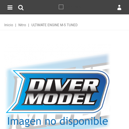
Inicio
|
Nitro
|
ULTIMATE ENGINE M-5 TUNED