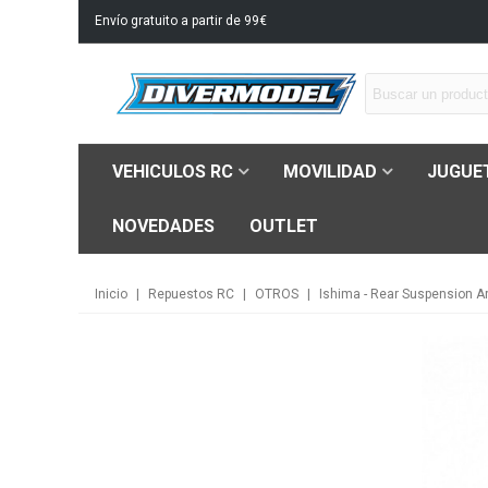
Envío gratuito a partir de 99€
VEHICULOS RC
MOVILIDAD
JUGUE
NOVEDADES
OUTLET
Inicio
|
Repuestos RC
|
OTROS
|
Ishima - Rear Suspension 