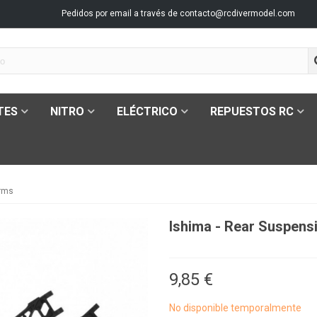
Pedidos por email a través de
contacto@rcdivermodel.com
TES
NITRO
ELÉCTRICO
REPUESTOS RC
Arms
Ishima - Rear Suspens
9,85 €
No disponible temporalmente