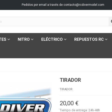
Pedidos por email a través de
contacto@rcdivermodel.com
TES
NITRO
ELÉCTRICO
REPUESTOS RC
TIRADOR
TIRADOR
20,00 €
Tiempo de entrega: 24h-48h