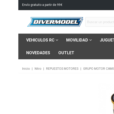
Envío gratuito a partir de 99€
VEHICULOS RC
MOVILIDAD
JUGUE
NOVEDADES
OUTLET
Inicio
|
Nitro
|
REPUESTOS MOTORES
|
GRUPO MOTOR CAMIS