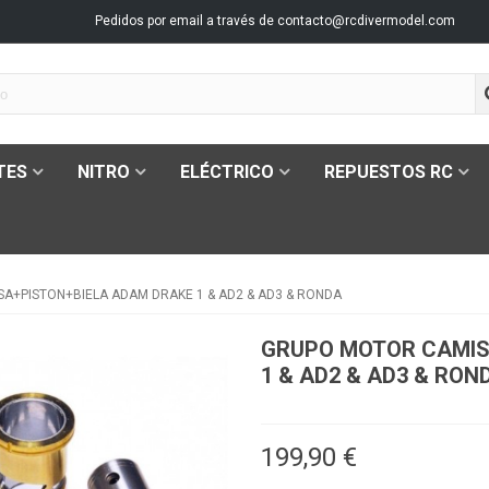
Pedidos por email a través de
contacto@rcdivermodel.com
TES
NITRO
ELÉCTRICO
REPUESTOS RC
A+PISTON+BIELA ADAM DRAKE 1 & AD2 & AD3 & RONDA
GRUPO MOTOR CAMIS
1 & AD2 & AD3 & RON
199,90 €