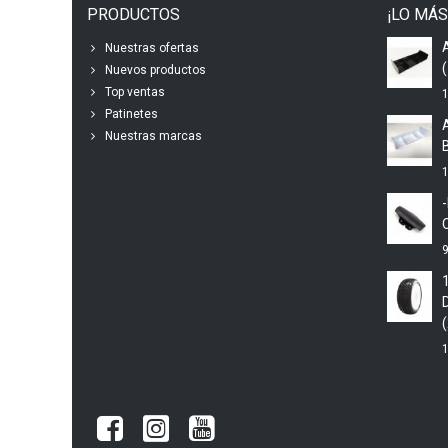
PRODUCTOS
¡LO MÁS
Nuestras ofertas
(
Nuevos productos
Top ventas
1
Patinetes
Nuestras marcas
1
9
(
1