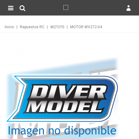
Inicio
|
Repuestos RC
|
WLTOYS
|
MOTOR WV272-04