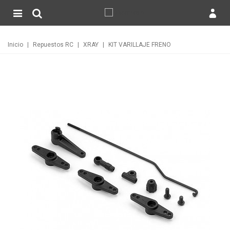
Inicio
|
Repuestos RC
|
XRAY
|
KIT VARILLAJE FRENO